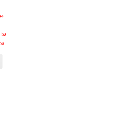
04
.ba
ba