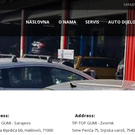
SARAJE
NASLOVNA
O NAMA
SERVIS
AUTO DIJELO
ess:
Address:
 GUMI - Sarajevo
TIP-TOP GUMI - Zvornik
 Bijedića bb, Halilovići, 71000
Sime Perića 75, Srpska varoš, 7540