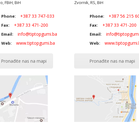
o, FBiH, BiH
Zvornik, RS, BiH
+387 33 747-033
+387 56 215 6
Phone:
Phone:
+387 33 471-200
+387 33 471-200
Fax:
Fax:
info@tiptopgumi.ba
info@tiptopgumi
Email:
Email:
www.tiptopgumi.ba
www.tiptopgumi.
Web:
Web:
Pronađite nas na mapi
Pronađite nas na mapi
Halilovići
Zvornik