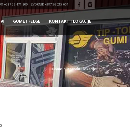
VO +387 33 471 200 | ZVORNIK +387 56 215 604
VI
GUME I FELGE
KONTAKT I LOKACIJE
Home
Kontakt i lokacije
0